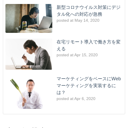
新型コロナウイルス対策にデジ
タル化への対応が急務
posted at
May 14, 2020
在宅リモート導入で働き方を変
える
posted at
Apr 15, 2020
マーケティングをベースにWeb
マーケティングを実装するに
は？
posted at
Apr 6, 2020
これからも今までの方法で業績維持を行えますか？それと
CRM
(6)
も・・・
デジタル化
(6)