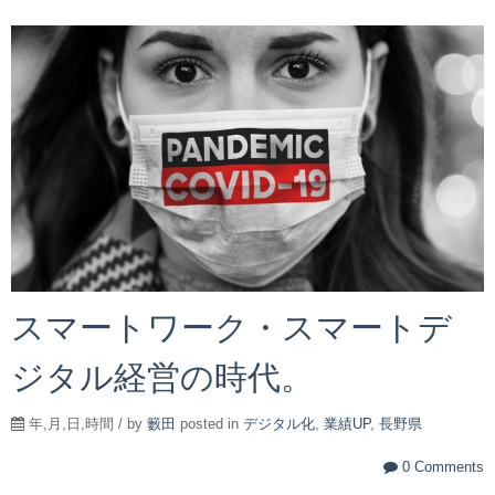
スマートワーク・スマートデ
ジタル経営の時代。
年,月,日,時間 / by
籔田
posted in
デジタル化
,
業績UP
,
長野県
0 Comments