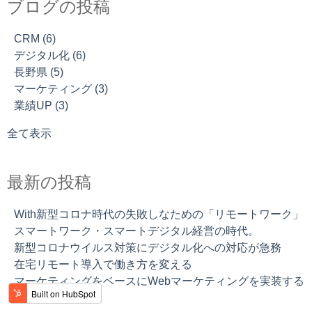
ブログの投稿
With新型コロナ時代の失敗しなための「リモートワーク」
長野県
(5)
新型コロナウイルス対策にデジタル化への対応が急務
マーケティング
(3)
CRM
(6)
顧客という世界地図でマーケティングする
業績UP
(3)
デジタル化
(6)
在宅リモート導入で働き方を変える
SEO対策
(2)
長野県
(5)
CRMは業務の合理性の追求ではなく、効果性を追求するシ
ECサイト
(1)
マーケティング
(3)
ステムです。
インバウンドマーケティング
(1)
業績UP
(3)
営業担当の働く時間の25.5%を「ムダ」であるとの調査結
ランディングページ
(1)
果から考えてみませんか？合理化と効果性。
在宅ワーク
(1)
全て表示
スマートワーク・スマートデジタル経営の時代。
インバウンドマーケティングの魅力
エクセルで戦略的な顧客できますか？完全無料の戦略的
最新の投稿
CRMがあるのご存知ですか？
With新型コロナ時代の失敗しなための「リモートワーク」
スマートワーク・スマートデジタル経営の時代。
新型コロナウイルス対策にデジタル化への対応が急務
在宅リモート導入で働き方を変える
マーケティングをベースにWebマーケティングを実装する
には？