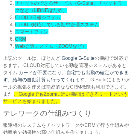
チャットのできるサービス（G-Suite、チャットワー
クなど（LIBNEはだめ）
CLOUD日報システム
CLOUD対応している勤怠管理スステム
スマートフォン
CRM
Web会議システム（ZOOMなど）
上記のツールは、ほとんど
Google G-Suite
の機能で対応で
きます。 CLOUD対応している勤怠管理システムがあると
タイム
カードが不要になり、自宅でも出勤の確定ができま
す。給与の自動計算も行ってくれます。
G-Suiteによる Gメ
ールの拡張を使えば簡易的ななCRM機能も利用できます。
また
、GoogleでもZoomに近い機能はできるミートという
サービスも始まりました。
テレワークの仕組みづくり
報連相のシステムをチャットワークやCRMで行う仕組みや
効率的で効果性の高い仕組みを作りましょう。