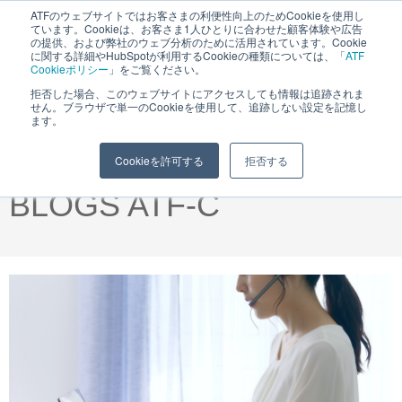
ATFのウェブサイトではお客さまの利便性向上のためCookieを使用し
ています。Cookieは、お客さま1人ひとりに合わせた顧客体験や広告
MENU
の提供、および弊社のウェブ分析のために活用されています。Cookie
に関する詳細やHubSpotが利用するCookieの種類については、「
ATF
Cookieポリシー
」をご覧ください。
拒否した場合、このウェブサイトにアクセスしても情報は追跡されま
せん。ブラウザで単一のCookieを使用して、追跡しない設定を記憶し
ます。
株式会社エイ・ティ・エフ
「企業の未来をつなぐ」
Cookieを許可する
拒否する
BLOGS ATF-C