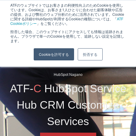
ATFのウェブサイトではお客さまの利便性向上のためCookieを使用し
ています。Cookieは、お客さま1人ひとりに合わせた顧客体験や広告
MENU
の提供、および弊社のウェブ分析のために活用されています。Cookie
に関する詳細やHubSpotが利用するCookieの種類については、「
ATF
Cookieポリシー
」をご覧ください。
拒否した場合、このウェブサイトにアクセスしても情報は追跡されま
せん。ブラウザで単一のCookieを使用して、追跡しない設定を記憶し
ます。
株式会社エイ・ティ・エフ
「企業の未来をつなぐ」
Cookieを許可する
拒否する
HubSpot Nagano
ATF-
C
HubSpot Service
Hub CRM Customize
Services