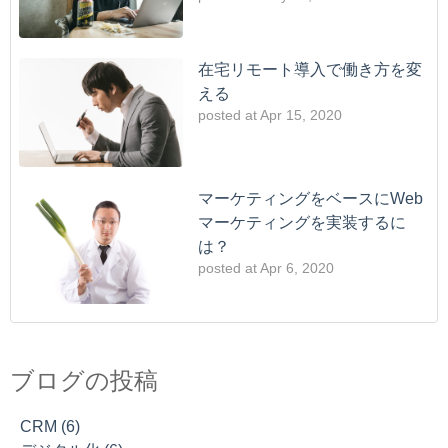
在宅リモート導入で働き方を変
える
posted at
Apr 15, 2020
マーケティングをベースにWeb
マーケティングを実装するに
は？
posted at
Apr 6, 2020
これからも今までの方法で業績維持を行えますか？それと
CRM
(6)
も・・・
デジタル化
(6)
ブログの投稿
With新型コロナ時代の失敗しなための「リモートワーク」
長野県
(5)
新型コロナウイルス対策にデジタル化への対応が急務
マーケティング
(3)
CRM
(6)
顧客という世界地図でマーケティングする
業績UP
(3)