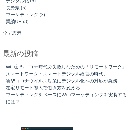
デジタル化
(6)
在宅リモート導入で働き方を変える
SEO対策
(2)
長野県
(5)
CRMは業務の合理性の追求ではなく、効果性を追求するシ
ECサイト
(1)
マーケティング
(3)
ステムです。
インバウンドマーケティング
(1)
業績UP
(3)
営業担当の働く時間の25.5%を「ムダ」であるとの調査結
ランディングページ
(1)
果から考えてみませんか？合理化と効果性。
在宅ワーク
(1)
全て表示
スマートワーク・スマートデジタル経営の時代。
インバウンドマーケティングの魅力
エクセルで戦略的な顧客できますか？完全無料の戦略的
最新の投稿
CRMがあるのご存知ですか？
With新型コロナ時代の失敗しなための「リモートワーク」
スマートワーク・スマートデジタル経営の時代。
新型コロナウイルス対策にデジタル化への対応が急務
在宅リモート導入で働き方を変える
マーケティングをベースにWebマーケティングを実装する
には？