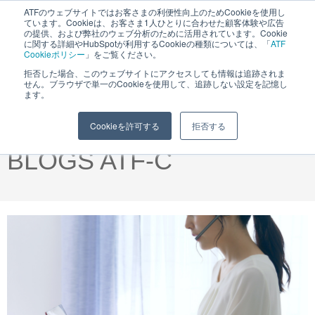
ATFのウェブサイトではお客さまの利便性向上のためCookieを使用し
ています。Cookieは、お客さま1人ひとりに合わせた顧客体験や広告
MENU
の提供、および弊社のウェブ分析のために活用されています。Cookie
に関する詳細やHubSpotが利用するCookieの種類については、「
ATF
Cookieポリシー
」をご覧ください。
拒否した場合、このウェブサイトにアクセスしても情報は追跡されま
せん。ブラウザで単一のCookieを使用して、追跡しない設定を記憶し
ます。
株式会社エイ・ティ・エフ
「企業の未来をつなぐ」
Cookieを許可する
拒否する
BLOGS ATF-C